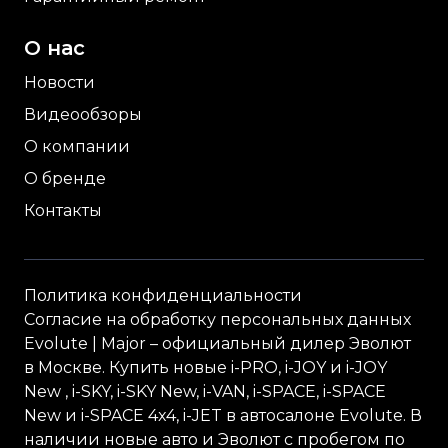
О нас
Новости
Видеообзоры
О компании
О бренде
Контакты
Политика конфиденциальности
Согласие на обработку персональных данных
Evolute
| Major – официальный дилер Эволют
в Москве. Купить новые i-
PRO
, i-
JOY
и i-
JOY
New , i-
SKY
, i-
SKY
New, i-
VAN
, i-
SPACE
, i-
SPACE
New и i-
SPACE
4x4, i-
JET
в автосалоне Evolute. В
наличии новые авто и Эволют с пробегом по