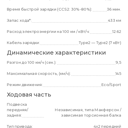
Время быстрой зарядки (CCS2: 30%-80%):
36 мин.
Запас хода*:
433 км
Расход электроэнергии на 100 км / кВт/ч:
12.62
Кабель зарядки:
Type2 — Type2 (7 кВт)
Динамические характеристики
Разгон до 100 км/ч (сек.):
9,5
Максимальная скорость, (км/ч):
145
Режим движения:
Eco/Sport
Ходовая часть
Подвеска
передняя/
Независимая, типа Макферсон /
задняя:
зависимая торсионная балка
Тип привода:
4x2 передний