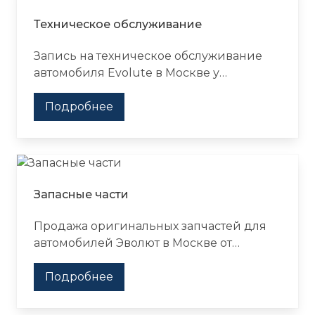
Техническое обслуживание
Запись на техническое обслуживание
автомобиля Evolute в Москве у
официального дилера Major. Пройдите
ТО по регламенту производителя,
Подробнее
оригинальные запчасти, гарантия на
техобслуживание и все виды работ.
Запасные части
Продажа оригинальных запчастей для
автомобилей Эволют в Москве от
официального дилера Major Auto.
Каталог автозапчастей и цен на
Подробнее
необходимые детали для вашего
Evolute. Заказ запчастей онлайн.