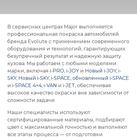
В сервисных центрах Major выполняется
профессиональная покраска автомобилей
бренда Evolute с применением современного
оборудования и технологий, гарантирующих
безупречный результат и надежную защиту
кузова. Мы работаем с любыми моделями
марки, включая
i-
PRO
,
i-
JOY
и
Новый i-
JOY
,
i-
SKY
,
Новый i-
SKY
,
i-
SPACE
,
обновленный i-
SPACE
и
i-
SPACE
4×4
,
i-
VAN
и
i-
JET
, обеспечивая
высокое качество окраски вне зависимости от
сложности задачи.
Наши специалисты используют
сертифицированные материалы, подбирают
цвет с максимальной точностью и выполняют
все этапы процесса — от подготовки