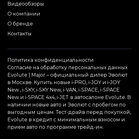
Видеообзоры
О компании
О бренде
Контакты
Политика конфиденциальности
Согласие на обработку персональных данных
Evolute
| Major – официальный дилер Эволют
в Москве. Купить новые i-
PRO
, i-
JOY
и i-
JOY
New , i-
SKY
, i-
SKY
New, i-
VAN
, i-
SPACE
, i-
SPACE
New и i-
SPACE
4x4, i-
JET
в автосалоне Evolute. В
наличии новые авто и Эволют с пробегом по
выгодным ценам. Тест-драйв перед покупкой,
Evolute в кредит с минимальным взносом и
прием авто по программе трейд-ин.