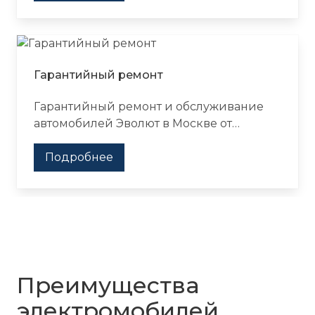
или по телефону. Работаем по
регламенту производителя,
оригинальные запчасти, гарантия на все
виды работ.
Гарантийный ремонт
Гарантийный ремонт и обслуживание
автомобилей Эволют в Москве от
официального дилера Major Auto.
Запишитесь на ремонт на сайте или по
Подробнее
телефону. Гарантийный срок на новый
Evolute - 3 года или 100 000 км пробега.
Преимущества
электромобилей