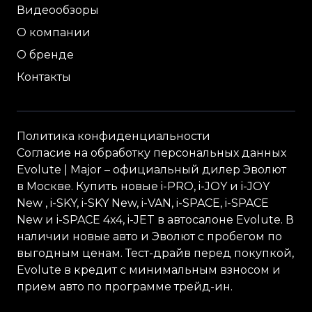
Видеообзоры
О компании
О бренде
Контакты
Политика конфиденциальности
Согласие на обработку персональных данных
Evolute
| Major – официальный дилер Эволют
в Москве. Купить новые i-
PRO
, i-
JOY
и i-
JOY
New , i-
SKY
, i-
SKY
New, i-
VAN
, i-
SPACE
, i-
SPACE
New и i-
SPACE
4x4, i-
JET
в автосалоне Evolute. В
наличии новые авто и Эволют с пробегом по
выгодным ценам. Тест-драйв перед покупкой,
Evolute в кредит с минимальным взносом и
прием авто по программе трейд-ин.