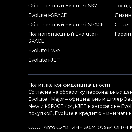
Обновлённый Evolute i-
SKY
Трейд
Evolute i-
SPACE
Лизин
Обновленный Evolute i-
SPACE
Страх
Полноприводный Evolute i-
Гаран
SPACE
Evolute i-
VAN
Evolute i-
JET
Политика конфиденциальности
Согласие на обработку персональных да
Evolute
| Major – официальный дилер Эво
New и i-
SPACE
4x4, i-
JET
в автосалоне Evo
покупкой, Evolute в кредит с минималь
ООО "Авто Сити" ИНН 5024107584 ОГРН 