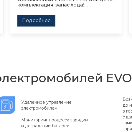
комплектация, запас хода!
ПОДРОБНО О ГЛАВНОМ
Подробнее
электромобилей EV
Воз
Удаленное управление
до 
электромобилем.
в го
Уда
Мониторинг процесса зарядки
замк
и деградации батареи.
заря