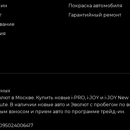
-ин
Покраска автомобиля
г
Гарантийный ремонт
ование
тия
нных
лют в Москве. Купить новые i-
PRO
, i-
JOY
и i-
JOY
New , 
lute. В наличии новые авто и Эволют с пробегом по
ным взносом и прием авто по программе трейд-ин.
1095024006417