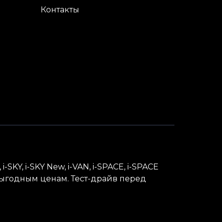
Контакты
i-
SKY
, i-
SKY
New, i-
VAN
, i-
SPACE
, i-
SPACE
 выгодным ценам. Тест-драйв перед