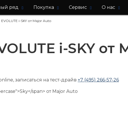
ный ряд
Покупка
Сервис
О нас
 EVOLUTE i-
SKY
от Major Auto
OLUTE i-SKY от M
nline, записаться на тест-драйв
+7 (495) 266-57-26