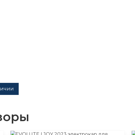
личии
зоры