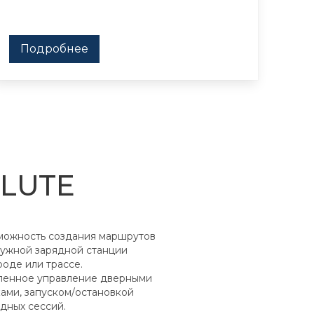
Подробнее
OLUTE
можность создания маршрутов
нужной зарядной станции
роде или трассе.
ленное управление дверными
ами, запуском/остановкой
дных сессий.